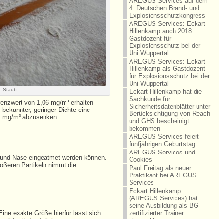
AREGUS Services auf dem
4. Deutschen Brand- und
Explosionsschutzkongress
AREGUS Services: Eckart
Hillenkamp auch 2018
Gastdozent für
Explosionsschutz bei der
Uni Wuppertal
AREGUS Services: Eckart
Hillenkamp als Gastdozent
für Explosionsschutz bei der
Uni Wuppertal
Staub
Eckart Hillenkamp hat die
Sachkunde für
renzwert von 1,06 mg/m³ erhalten
Sicherheitsdatenblätter unter
bekannter, geringer Dichte eine
Berücksichtigung von Reach
4 mg/m³ abzusenken.
und GHS bescheinigt
bekommen
AREGUS Services feiert
fünfjährigen Geburtstag
AREGUS Services und
d und Nase eingeatmet werden können.
Cookies
ößeren Partikeln nimmt die
Paul Freitag als neuer
Praktikant bei AREGUS
Services
Eckart Hillenkamp
(AREGUS Services) hat
seine Ausbildung als BG-
Eine exakte Größe hierfür lässt sich
zertifizierter Trainer