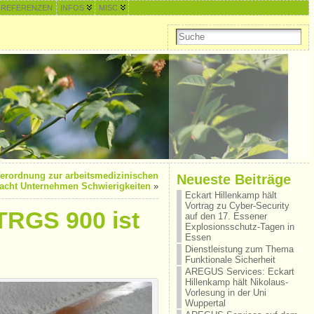
REFERENZEN
INFOS
MISC
erordnung zur arbeitsmedizinischen
Neueste Beiträge
acht Unternehmen Schwierigkeiten
»
Eckart Hillenkamp hält
Vortrag zu Cyber-Security
TRGS 900 ist
auf den 17. Essener
Explosionsschutz-Tagen in
Essen
Dienstleistung zum Thema
Funktionale Sicherheit
AREGUS Services: Eckart
Hillenkamp hält Nikolaus-
Vorlesung in der Uni
Wuppertal