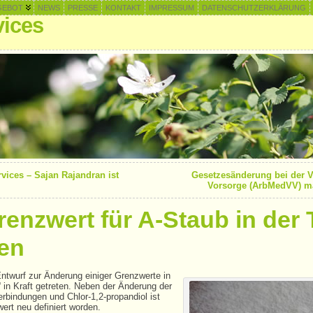
GEBOT
NEWS
PRESSE
KONTAKT
IMPRESSUM
DATENSCHUTZERKLÄRUNG
ices
ices – Sajan Rajandran ist
Gesetzesänderung bei der V
Vorsorge (ArbMedVV) m
enzwert für A-Staub in der 
ten
ntwurf zur Änderung einiger Grenzwerte in
 in Kraft getreten. Neben der Änderung der
rbindungen und Chlor-1,2-propandiol ist
ert neu definiert worden.