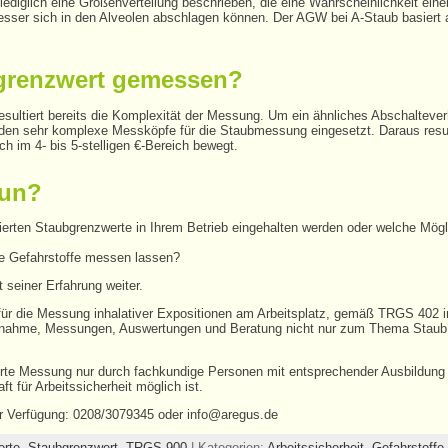
lediglich eine Größenverteilung beschrieben, die eine Wahrscheinlichkeit eine
er sich in den Alveolen abschlagen können. Der AGW bei A-Staub basiert 
bgrenzwert gemessen?
esultiert bereits die Komplexität der Messung. Um ein ähnliches Abschalteve
den sehr komplexe Messköpfe für die Staubmessung eingesetzt. Daraus result
ch im 4- bis 5-stelligen €-Bereich bewegt.
tun?
ierten Staubgrenzwerte in Ihrem Betrieb eingehalten werden oder welche Mögli
ne Gefahrstoffe messen lassen?
seiner Erfahrung weiter.
für die Messung inhalativer Expositionen am Arbeitsplatz, gemäß TRGS 402 
enentnahme, Messungen, Auswertungen und Beratung nicht nur zum Thema Staub
zierte Messung nur durch fachkundige Personen mit entsprechender Ausbildung 
ft für Arbeitssicherheit möglich ist.
ur Verfügung: 0208/3079345 oder info@aregus.de
erte
,
Staubgrenzwert
,
TRGS 900
| Kategorien:
Arbeitssicherheit,
Gefahrstoffe