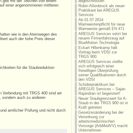
n gibt mit der Teilchen von einem
abgeschlossen
auf einer angenommenen mittleren
Robin Aßenbruck als neuer
Praktikant bei AREGUS
Services
Ab 01.07.2014
Warnwestenpflicht für neue
Warnweste gemäß EN 471
AREGUS Services setzt bei
rhalten wie in den Atemwegen des
neuem Firmenfahrzeug auf
iert auch der hohe Preis dieser
BlueMotion Technologie
Eckart Hillenkamp hält
Vortrag beim VDSI zur
TRGS 900
AREGUS Services stellte
sich erfolgreich einer
chkeiten für die Staubreduktion
freiwilligen Überprüfung
seiner Qualifikationen durch
den VDSI
Schülerpraktikum bei
AREGUS Services – Sajan
in Verbindung mit TRGS 400 sind wir
Rajandran ist begeistert!
, sondern auch zu anderen
Neuer Staubgrenzwert für A-
Staub in der TRGS 900 ist in
Kraft getreten
und amtlicher Prüfung und nicht durch
Gesetzesänderung bei der
Verordnung zur
arbeitsmedizinischen
Vorsorge (ArbMedVV) macht
Unternehmen