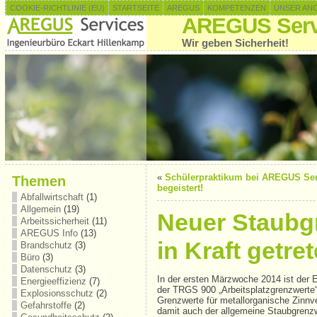
COOKIE-RICHTLINIE (EU)
STARTSEITE
AREGUS
KOMPETENZEN
UNSER AN
AREGUS Serv
Wir geben Sicherheit!
«
Schülerpraktikum bei AREGUS Serv
Themen
begeistert!
Abfallwirtschaft
(1)
Allgemein
(19)
Neuer Staubgr
Arbeitssicherheit
(11)
AREGUS Info
(13)
in Kraft getre
Brandschutz
(3)
Büro
(3)
Datenschutz
(3)
In der ersten Märzwoche 2014 ist der E
Energieeffizienz
(7)
der TRGS 900 „Arbeitsplatzgrenzwerte“
Explosionsschutz
(2)
Grenzwerte für metallorganische Zinnve
Gefahrstoffe
(2)
damit auch der allgemeine Staubgrenzw