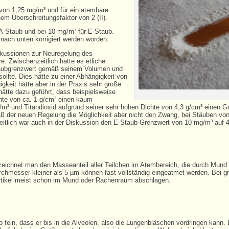
von 1,25 mg/m³ und für ein atembare
em Überschreitungsfaktor von 2 (II).
 A-Staub und bei 10 mg/m³ für E-Staub.
 nach unten korrigiert werden worden.
kussionen zur Neuregelung des
e. Zwischenzeitlich hatte es etliche
taubgrenzwert gemäß seinem Volumen und
ollte. Dies hätte zu einer Abhängigkeit von
gkeit hätte aber in der Praxis sehr große
hätte dazu geführt, dass beispielsweise
chte von ca. 1 g/cm³ einen kaum
m³ und Titandioxid aufgrund seiner sehr hohen Dichte von 4,3 g/cm³ einen G
äß der neuen Regelung die Möglichkeit aber nicht den Zwang, bei Stäuben von 
tlich war auch in der Diskussion den E-Staub-Grenzwert von 10 mg/m³ auf 
zeichnet man den Masseanteil aller Teilchen im Atembereich, die durch Mun
chmesser kleiner als 5 µm können fast vollständig eingeatmet werden. Bei gr
artikel meist schon im Mund oder Rachenraum abschlagen.
 fein, dass er bis in die Alveolen, also die Lungenbläschen vordringen kann. 