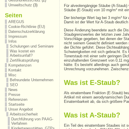
Gesundheitsschutz
(2)
Umweltschutz
(3)
Für alveolengängige Stäube (A-Staub) 
Stäube (E-Staub) von 10 mg/m³ mit ein
Seiten
Der bisherige Wert lag bei 3 mg/m³ für
AREGUS
Damit ist der Wert für A-Staub deutlich
Cookie-Richtlinie (EU)
Diese Änderung beendete auch die Dis
Datenschutzerklärung
Staubgrenzwertes der letzten zwei Jahr
Impressum
Vorschläge gegeben, bei denen der S
Infos
nicht seinem Gewicht definiert werden s
Schulungen und Seminare
der Dichte geführt. Diese Dichteabhängi
Was kostet ein
Schwierigkeiten mit sich gebracht. Es 
Arbeitsunfall?
Tonerstaub mit einer sehr geringen Di
Zertifikatsprüfung
einzuhaltenden Grenzwert von 0,11 mg/
hätte. Es besteht allerdings auch gem
Kompetenzen
Umrechnung vorzunehmen. Zwischenzei
Kontakt
Misc
Befreundete Unternehmen
Was ist E-Staub?
SEO
News
Als einatembare Fraktion (E-Staub) be
Presse
Artikel mit einem aerodynamischen Dur
Referenzen
Einatembarkeit ab, da sich größere P
Startseite
Unser Angebot
Was ist A-Staub?
Arbeitssicherheit
Durchführung von PAAG-
Verfahren
Ein Teil des einatembare Staubes ist so
Kindertagesstätten, GTPs