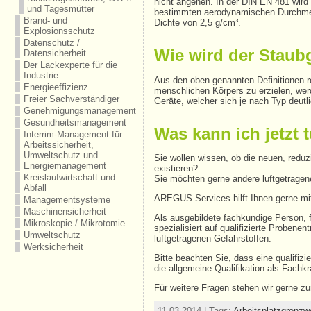
nicht angehen. In der DIN EN 481 wird 
und Tagesmütter
bestimmten aerodynamischen Durchmess
Brand- und
Dichte von 2,5 g/cm³.
Explosionsschutz
Datenschutz /
Wie wird der Stau
Datensicherheit
Der Lackexperte für die
Industrie
Aus den oben genannten Definitionen r
Energieeffizienz
menschlichen Körpers zu erzielen, wer
Freier Sachverständiger
Geräte, welcher sich je nach Typ deutli
Genehmigungsmanagement
Gesundheitsmanagement
Was kann ich jetzt 
Interrim-Management für
Arbeitssicherheit,
Umweltschutz und
Sie wollen wissen, ob die neuen, reduz
Energiemanagement
existieren?
Kreislaufwirtschaft und
Sie möchten gerne andere luftgetrage
Abfall
AREGUS Services hilft Ihnen gerne mit 
Managementsysteme
Maschinensicherheit
Als ausgebildete fachkundige Person, 
Mikroskopie / Mikrotomie
spezialisiert auf qualifizierte Prob
Umweltschutz
luftgetragenen Gefahrstoffen.
Werksicherheit
Bitte beachten Sie, dass eine qualifi
die allgemeine Qualifikation als Fachkra
Für weitere Fragen stehen wir gerne z
11.03.2014 | Tags:
Arbeitsplatzgrenzw