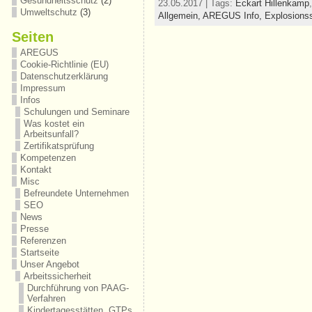
Gesundheitsschutz
(2)
23.05.2017 | Tags:
Eckart Hillenkamp
Umweltschutz
(3)
Allgemein,
AREGUS Info,
Explosions
Seiten
AREGUS
Cookie-Richtlinie (EU)
Datenschutzerklärung
Impressum
Infos
Schulungen und Seminare
Was kostet ein
Arbeitsunfall?
Zertifikatsprüfung
Kompetenzen
Kontakt
Misc
Befreundete Unternehmen
SEO
News
Presse
Referenzen
Startseite
Unser Angebot
Arbeitssicherheit
Durchführung von PAAG-
Verfahren
Kindertagesstätten, GTPs