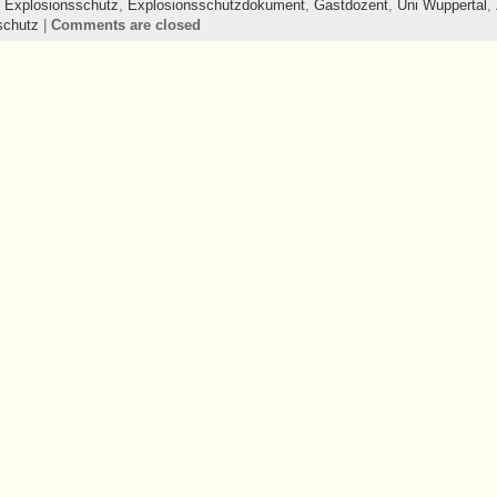
,
Explosionsschutz
,
Explosionsschutzdokument
,
Gastdozent
,
Uni Wuppertal
,
schutz
|
Comments are closed