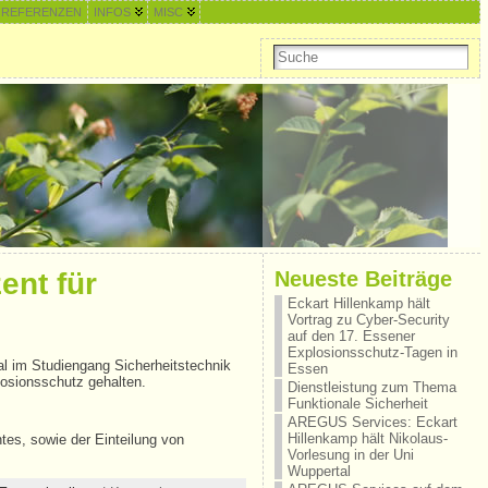
REFERENZEN
INFOS
MISC
Neueste Beiträge
ent für
Eckart Hillenkamp hält
Vortrag zu Cyber-Security
auf den 17. Essener
Explosionsschutz-Tagen in
l im Studiengang Sicherheitstechnik
Essen
losionsschutz gehalten.
Dienstleistung zum Thema
Funktionale Sicherheit
AREGUS Services: Eckart
Hillenkamp hält Nikolaus-
es, sowie der Einteilung von
Vorlesung in der Uni
Wuppertal