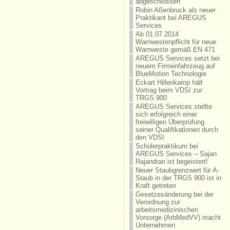
abgeschlossen
Robin Aßenbruck als neuer
Praktikant bei AREGUS
Services
Ab 01.07.2014
Warnwestenpflicht für neue
Warnweste gemäß EN 471
AREGUS Services setzt bei
neuem Firmenfahrzeug auf
BlueMotion Technologie
Eckart Hillenkamp hält
Vortrag beim VDSI zur
TRGS 900
AREGUS Services stellte
sich erfolgreich einer
freiwilligen Überprüfung
seiner Qualifikationen durch
den VDSI
Schülerpraktikum bei
AREGUS Services – Sajan
Rajandran ist begeistert!
Neuer Staubgrenzwert für A-
Staub in der TRGS 900 ist in
Kraft getreten
Gesetzesänderung bei der
Verordnung zur
arbeitsmedizinischen
Vorsorge (ArbMedVV) macht
Unternehmen