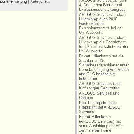
AREGUS Services auf dem
Zoneneinteilung
| Kategorien:
4. Deutschen Brand- und
Explosionsschutzkongress
AREGUS Services: Eckart
Hillenkamp auch 2018
Gastdozent für
Explosionsschutz bei der
Uni Wuppertal
AREGUS Services: Eckart
Hillenkamp als Gastdozent
für Explosionsschutz bei der
Uni Wuppertal
Eckart Hillenkamp hat die
Sachkunde für
Sicherheitsdatenblätter unter
Berücksichtigung von Reach
und GHS bescheinigt
bekommen
AREGUS Services feiert
fünfjährigen Geburtstag
AREGUS Services und
Cookies
Paul Freitag als neuer
Praktikant bei AREGUS
Services
Eckart Hillenkamp
(AREGUS Services) hat
seine Ausbildung als BG-
zertifizierter Trainer