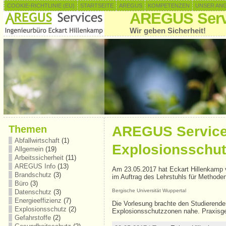
COOKIE-RICHTLINIE (EU)
STARTSEITE
AREGUS
KOMPETENZEN
UNSER AN
AREGUS Serv
Wir geben Sicherheit!
Themen
AREGUS Services
Abfallwirtschaft
(1)
Explosionsschut
Allgemein
(19)
Arbeitssicherheit
(11)
AREGUS Info
(13)
Am 23.05.2017 hat Eckart Hillenkamp 
Brandschutz
(3)
im Auftrag des Lehrstuhls für Methode
Büro
(3)
Bergische Universität Wuppertal
Datenschutz
(3)
Energieeffizienz
(7)
Die Vorlesung brachte den Studierende
Explosionsschutz
(2)
Explosionsschutzzonen nahe. Praxisg
Gefahrstoffe
(2)