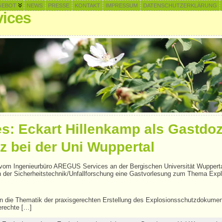
GEBOT
NEWS
PRESSE
KONTAKT
IMPRESSUM
DATENSCHUTZERKLÄRUNG
ices
: Eckart Hillenkamp als Gastdoz
z bei der Uni Wuppertal
vom Ingenieurbüro AREGUS Services an der Bergischen Universität Wupperta
n der Sicherheitstechnik/Unfallforschung eine Gastvorlesung zum Thema Exp
n die Thematik der praxisgerechten Erstellung des Explosionsschutzdokument
erechte […]