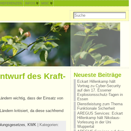
REFERENZEN
INFOS
MISC
Neueste Beiträge
twurf des Kraft-
Eckart Hillenkamp hält
Vortrag zu Cyber-Security
auf den 17. Essener
Explosionsschutz-Tagen in
ndern wichtig, dass der Einsatz von
Essen
Dienstleistung zum Thema
Funktionale Sicherheit
ndern kritisiert, da diese sachfremd
AREGUS Services: Eckart
Hillenkamp hält Nikolaus-
Vorlesung in der Uni
plungsgesetzes
,
KWK
| Kategorien:
Wuppertal