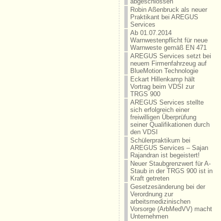
abgeschlossen
Robin Aßenbruck als neuer
Praktikant bei AREGUS
Services
Ab 01.07.2014
Warnwestenpflicht für neue
Warnweste gemäß EN 471
AREGUS Services setzt bei
neuem Firmenfahrzeug auf
BlueMotion Technologie
Eckart Hillenkamp hält
Vortrag beim VDSI zur
TRGS 900
AREGUS Services stellte
sich erfolgreich einer
freiwilligen Überprüfung
seiner Qualifikationen durch
den VDSI
Schülerpraktikum bei
AREGUS Services – Sajan
Rajandran ist begeistert!
Neuer Staubgrenzwert für A-
Staub in der TRGS 900 ist in
Kraft getreten
Gesetzesänderung bei der
Verordnung zur
arbeitsmedizinischen
Vorsorge (ArbMedVV) macht
Unternehmen