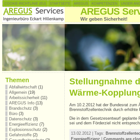
COOKIE-RICHTLINIE (EU)
STARTSEITE
AREGUS
KOMPETENZEN
UNSER AN
AREGUS Serv
Wir geben Sicherheit!
Themen
Stellungnahme d
Abfallwirtschaft
(1)
Wärme-Kopplung
Allgemein
(19)
Arbeitssicherheit
(11)
AREGUS Info
(13)
Am 10.2.2012 hat der Bundesrat zum Ä
Brandschutz
(3)
Brennstoffzellentechnik durch erhöhte 
Büro
(3)
Die in dem Gesetzesentwurf geplante 
Datenschutz
(3)
sei und dem Förderziel nicht entsprec
Energieeffizienz
(7)
Explosionsschutz
(2)
13.02.2012 | Tags:
Brennstoffzellente
Gefahrstoffe
(2)
Energieeffizienz
|
Comments are clo