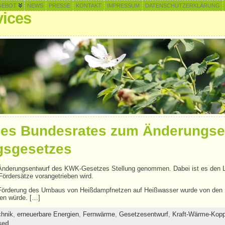
GEBOT
NEWS
PRESSE
KONTAKT
IMPRESSUM
DATENSCHUTZERKLÄRUNG
ices
es Bundesrates zum Änderungsen
sgesetzes
nderungsentwurf des KWK-Gesetzes Stellung genommen. Dabei ist es den Lä
Fördersätze vorangetrieben wird.
Förderung des Umbaus von Heißdampfnetzen auf Heißwasser wurde von den Lä
hen würde. […]
chnik
,
erneuerbare Energien
,
Fernwärme
,
Gesetzesentwurf
,
Kraft-Wärme-Kop
sed