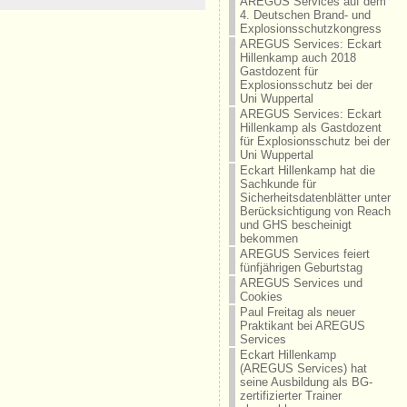
AREGUS Services auf dem
4. Deutschen Brand- und
Explosionsschutzkongress
AREGUS Services: Eckart
Hillenkamp auch 2018
Gastdozent für
Explosionsschutz bei der
Uni Wuppertal
AREGUS Services: Eckart
Hillenkamp als Gastdozent
für Explosionsschutz bei der
Uni Wuppertal
Eckart Hillenkamp hat die
Sachkunde für
Sicherheitsdatenblätter unter
Berücksichtigung von Reach
und GHS bescheinigt
bekommen
AREGUS Services feiert
fünfjährigen Geburtstag
AREGUS Services und
Cookies
Paul Freitag als neuer
Praktikant bei AREGUS
Services
Eckart Hillenkamp
(AREGUS Services) hat
seine Ausbildung als BG-
zertifizierter Trainer